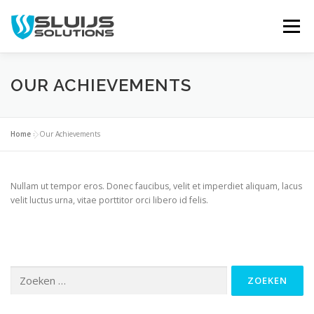
Naar
de
Menu
inhoud
springen
HOME
OVER ONS
SERVICES
PROJECTEN
OUR ACHIEVEMENTS
NIEUWS
CONTACT
Home
»
Our Achievements
Nullam ut tempor eros. Donec faucibus, velit et imperdiet aliquam, lacus
velit luctus urna, vitae porttitor orci libero id felis.
Zoeken
naar: