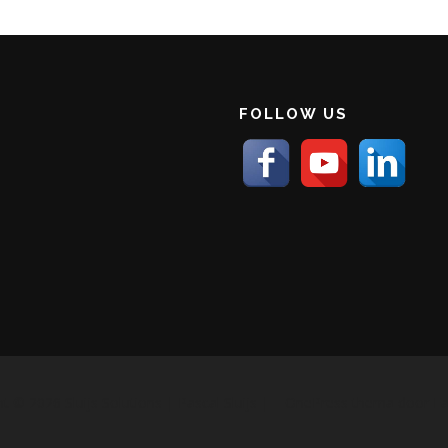
FOLLOW US
t © 2026 Sluijs Solutions | Pascal Sluijs |
–
OnePress
thema door F