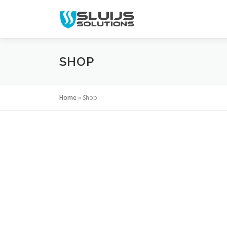
Naar
de
inhoud
springen
SHOP
Home
»
Shop